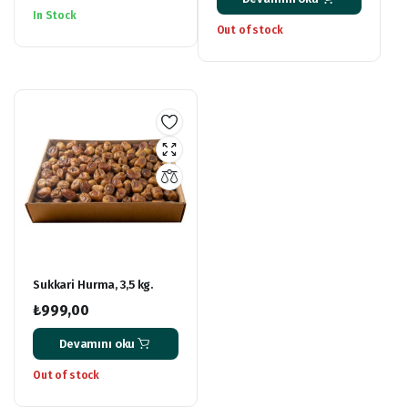
fiyat:
andaki
In Stock
₺999,00.
fiyat:
Out of stock
₺799,00.
Sukkari Hurma, 3,5 kg.
₺
999,00
Devamını oku
Out of stock