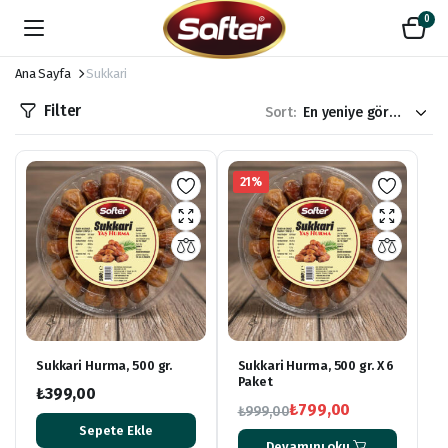
0
Ana Sayfa
Sukkari
Filter
Sort:
21%
Sukkari Hurma, 500 gr.
Sukkari Hurma, 500 gr. X 6
Paket
₺
399,00
₺
799,00
₺
999,00
Orijinal
Şu
Sepete Ekle
Devamını oku