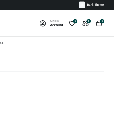
Dark Theme
Sign In
0
0
0
Account
ez