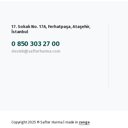
17. Sokak No. 17A, Ferhatpaşa, Ataşehir,
İstanbul
0 850 303 27 00
destek@safterhurma.com
Copyright 2025 © Safter Hurma | made in
zanga