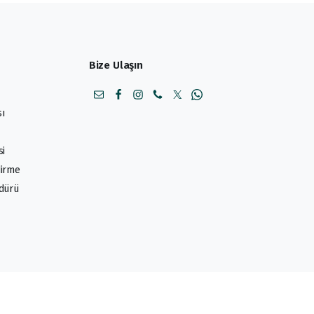
Bize Ulaşın
sı
si
dirme
edürü