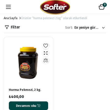
0
Ana Sayfa
Ürünler “hurma pekmezi 2 kg” olarak etiketlendi
Filter
Sort:
Hurma Pekmezi, 2 kg.
₺
400,00
Devamını oku