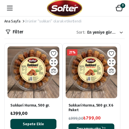
0
Ana Sayfa
Ürünler “sukkari” olarak etiketlendi
Filter
Sort:
21%
Sukkari Hurma, 500 gr.
Sukkari Hurma, 500 gr. X 6
Paket
₺
399,00
₺
799,00
₺
999,00
Orijinal
Şu
Sepete Ekle
Devamını oku