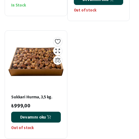
fiyat:
andaki
In Stock
₺999,00.
fiyat:
Out of stock
₺799,00.
Sukkari Hurma, 3,5 kg.
₺
999,00
Devamını oku
Out of stock