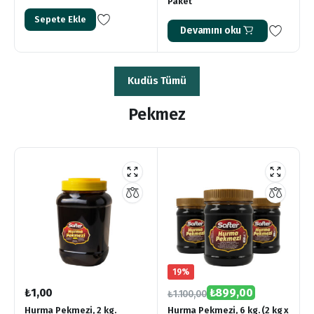
Paket
Sepete Ekle
Devamını oku
Kudüs Tümü
Pekmez
19%
₺
1,00
₺
899,00
₺
1.100,00
Hurma Pekmezi, 2 kg.
Hurma Pekmezi, 6 kg. (2 kg x