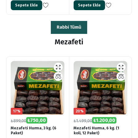
Sepete Ekle
Sepete Ekle
Rabbi Tümü
Mezafeti
17%
20%
₺
750,00
₺
1.200,00
₺
899,00
₺
1.499,00
Mezafeti Hurma, 3 kg. (6
Mezafeti Hurma, 6 kg. (1
Paket)
koli, 12 Paket)