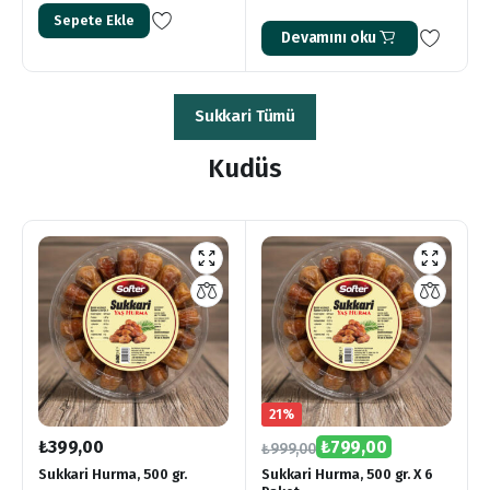
Sepete Ekle
Devamını oku
Sukkari Tümü
Kudüs
21%
₺
399,00
₺
799,00
₺
999,00
Sukkari Hurma, 500 gr.
Sukkari Hurma, 500 gr. X 6