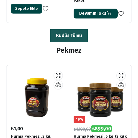
Paket
Sepete Ekle
Devamını oku
Kudüs Tümü
Pekmez
19%
₺
1,00
₺
899,00
₺
1.100,00
Hurma Pekmezi, 2 kg.
Hurma Pekmezi, 6 kg. (2 kg x