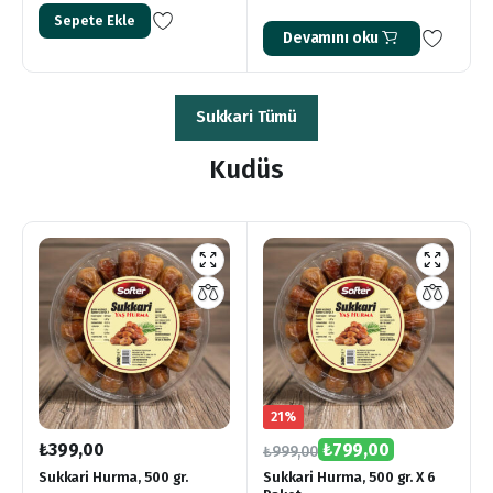
Sepete Ekle
Devamını oku
Sukkari Tümü
Kudüs
21%
₺
399,00
₺
799,00
₺
999,00
Sukkari Hurma, 500 gr.
Sukkari Hurma, 500 gr. X 6