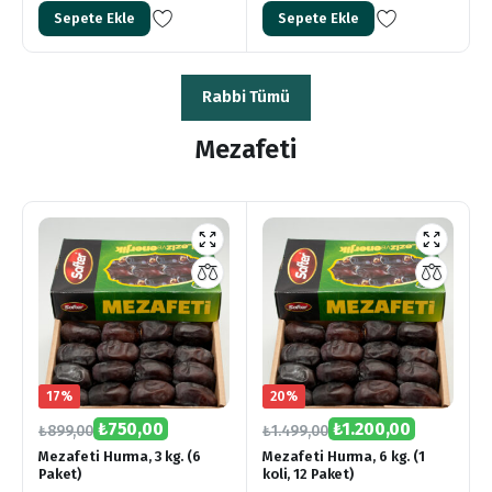
Sepete Ekle
Sepete Ekle
Rabbi Tümü
Mezafeti
17%
20%
₺
750,00
₺
1.200,00
₺
899,00
₺
1.499,00
Mezafeti Hurma, 3 kg. (6
Mezafeti Hurma, 6 kg. (1
Paket)
koli, 12 Paket)